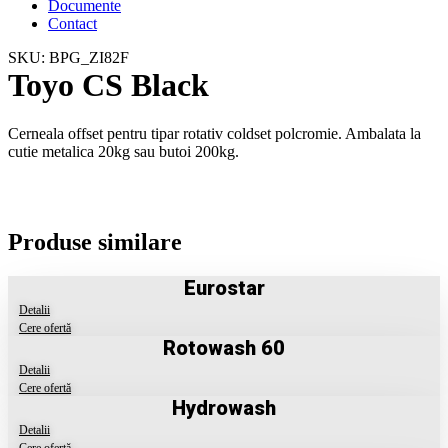
Documente
Contact
SKU: BPG_ZI82F
Toyo CS Black
Cerneala offset pentru tipar rotativ coldset polcromie. Ambalata la
cutie metalica 20kg sau butoi 200kg.
Produse similare
Eurostar
Detalii
Cere ofertă
Rotowash 60
Detalii
Cere ofertă
Hydrowash
Detalii