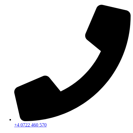
Sari
la
conținut
+4 0722 460 570